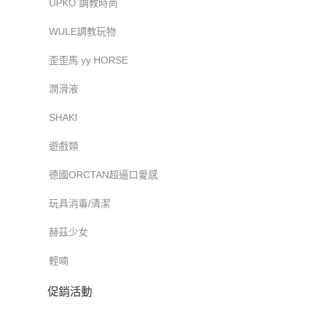
UPKO 調教時尚
WULE調教玩物
歪歪馬 yy HORSE
潤滑液
SHAKI
遊戲類
德國ORCTAN超逼口愛感
玩具消毒/清潔
赫茲少女
輕喃
促銷活動