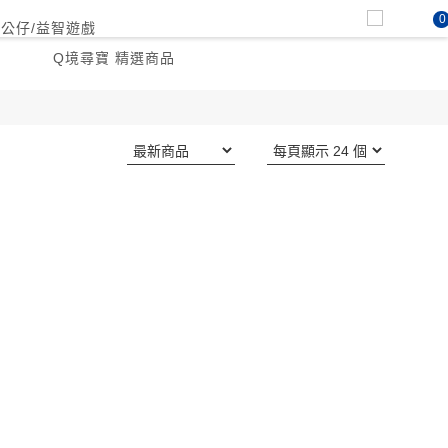
0
P公仔/益智遊戲
Q境尋寶 精選商品