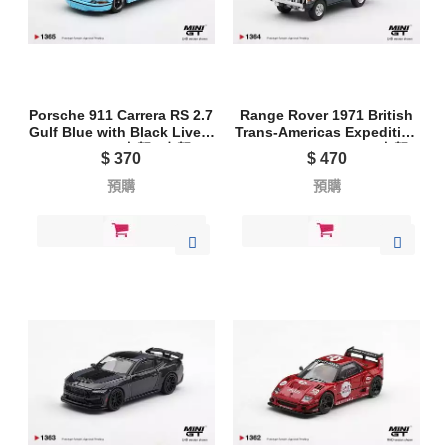
Porsche 911 Carrera RS 2.7
Range Rover 1971 British
Gulf Blue with Black Livery
Trans-Americas Expedition
1365 L/R - 左駕 / 右駕
(VXC-765K) 1364L - 左駕
$
370
$
470
預購
預購