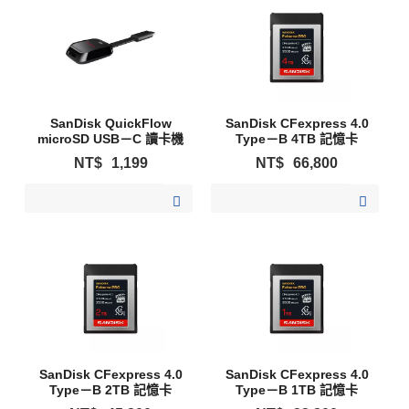
SanDisk QuickFlow
SanDisk CFexpress 4.0
microSD USB－C 讀卡機
Type－B 4TB 記憶卡
NT$
1,199
NT$
66,800
加入購物清單
加入購物清單
SanDisk CFexpress 4.0
SanDisk CFexpress 4.0
Type－B 2TB 記憶卡
Type－B 1TB 記憶卡