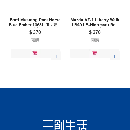
Ford Mustang Dark Horse
Mazda AZ-1 Liberty Walk
Blue Ember 1363L /R - 左駕
LB40 LB-Hinomaru Red
/ 右駕
1362R - 右駕
$
370
$
370
預購
預購