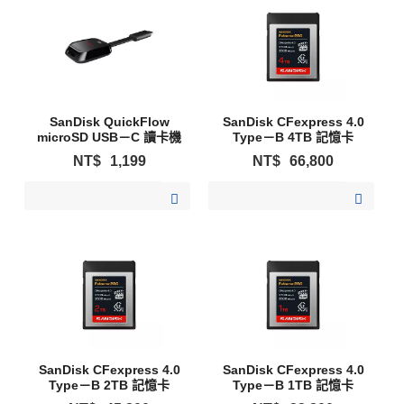
SanDisk QuickFlow
SanDisk CFexpress 4.0
microSD USB－C 讀卡機
Type－B 4TB 記憶卡
NT$
1,199
NT$
66,800
加入購物清單
加入購物清單
SanDisk CFexpress 4.0
SanDisk CFexpress 4.0
Type－B 2TB 記憶卡
Type－B 1TB 記憶卡