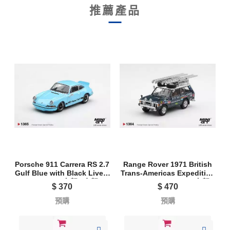
推薦產品
Porsche 911 Carrera RS 2.7
Range Rover 1971 British
Gulf Blue with Black Livery
Trans-Americas Expedition
1365 L/R - 左駕 / 右駕
(VXC-765K) 1364L - 左駕
$
370
$
470
預購
預購