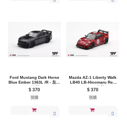
Ford Mustang Dark Horse
Mazda AZ-1 Liberty Walk
Blue Ember 1363L /R - 左駕
LB40 LB-Hinomaru Red
/ 右駕
1362R - 右駕
$
370
$
370
預購
預購