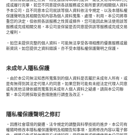
成或履行完畢，若您不同意提供各該服務或交易所要求的相關個人資料
予本公司，且不同意本公司就該等個人資料依法令規定、以及本隱私權
保護聲明及其相關告知內容為個人資料蒐集、處理、利用，本公司將尊
重您的決定，但依照各該服務之性質或條件，您可能因此無法使用該等
服務或完成相關交易，本公司並保留是否同意提供該等服務或完成交易
之權利。
・如您未提供完整的個人資料，可能無法享受各項相應的優惠服務或最
新資訊。如您提供之資料錯誤，亦不受本隱私權保護聲明之保護。
未成年人隱私保護
・由於本公司無法知悉所蒐集到的個人資料是否屬於未成年人所有，或
是有無得到其法定代理人的同意。如果您對可能有未經法定代理人同意
或有其他法律依據而蒐集到未成年人個人資料之疑慮，請與本公司聯
繫，本公司將採取妥善措施進行調查及改正。
隱私權保護聲明之修訂
・因應社會環境的變遷、法令規定的調整與科學技術的進步，本公司有
權隨時修改本隱私權保護聲明及相關告知事項，並將修改內容以電子郵