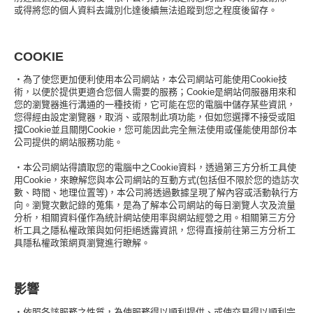
或得將您的個人資料去識別化達後續無法追蹤到您之程度後留存。
COOKIE
・為了使您更加便利使用本公司網站，本公司網站可能使用Cookie技
術，以便於提供更適合您個人需要的服務；Cookie是網站伺服器用來和
您的瀏覽器進行溝通的一種技術，它可能在您的電腦中儲存某些資訊，
您得經由設定瀏覽器，取消、或限制此項功能，但如您選擇不接受或阻
擋Cookie並且關閉Cookie，您可能因此完全無法使用或僅能使用部份本
公司提供的網站服務功能。
・本公司網站得讀取您的電腦中之Cookie資料，透過第三方分析工具使
用Cookie，來瞭解您與本公司網站的互動方式(包括但不限於您的造訪次
數、時間、地理位置等)，本公司將透過數據呈現了解內容或活動執行方
向。瀏覽次數記錄的蒐集，是為了解本公司網站的每日瀏覽人次及流量
分析，相關資料僅作為統計網站使用率與網站經營之用。相關第三方分
析工具之隱私權政策與如何拒絕透露資訊，您得直接前往第三方分析工
具隱私權政策網頁瀏覽進行瞭解。
影響
・依照各該服務之性質，為使服務得以順利提供、或使交易得以順利完