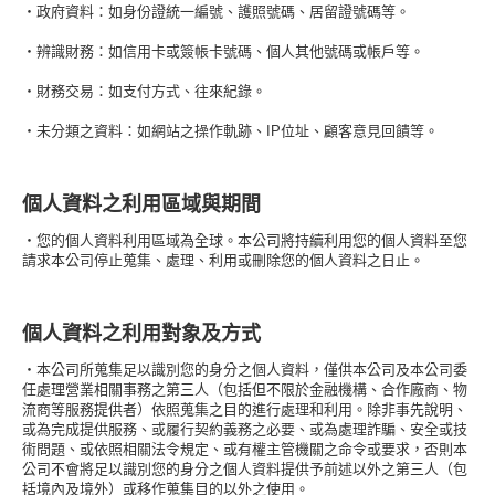
・政府資料：如身份證統一編號、護照號碼、居留證號碼等。
・辨識財務：如信用卡或簽帳卡號碼、個人其他號碼或帳戶等。
・財務交易：如支付方式、往來紀錄。
・未分類之資料：如網站之操作軌跡、IP位址、顧客意見回饋等。
個人資料之利用區域與期間
・您的個人資料利用區域為全球。本公司將持續利用您的個人資料至您
請求本公司停止蒐集、處理、利用或刪除您的個人資料之日止。
個人資料之利用對象及方式
・本公司所蒐集足以識別您的身分之個人資料，僅供本公司及本公司委
任處理營業相關事務之第三人（包括但不限於金融機構、合作廠商、物
流商等服務提供者）依照蒐集之目的進行處理和利用。除非事先說明、
或為完成提供服務、或履行契約義務之必要、或為處理詐騙、安全或技
術問題、或依照相關法令規定、或有權主管機關之命令或要求，否則本
公司不會將足以識別您的身分之個人資料提供予前述以外之第三人（包
括境內及境外）或移作蒐集目的以外之使用。