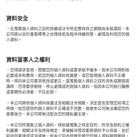
資料安全
・在蒐集個人資料之目的存續或法令所定應保存之期間尚未屆滿前，本
公司將以合於產業標準之合理技術及程序持續保管、處理及利用您的個
人資料。
資料當事人之權利
・您得請求查詢、閱覽您的個人資料或要求給予複本，但本公司得酌收
必要成本和費用。若您的個人資料有變更、或您發現個人資料不正確
時，得向本公司要求修改或更正。當蒐集個人資料之目的消失或期限屆
滿時，您得要求刪除、停止處理或利用個人資料，但因本公司執行職務
或業務所必須者，不在此限。
・本公司將依個人資料保護法及相關法令規範，決定是否受理您前項之
申請。如您提供的個人資料不正確或不完整，致使本公司無法確認您的
真實身分，本公司將無法配合您的隱私權主張。
・本公司所蒐集之個人資料，得依據蒐集之特定目的、所涉及契約之權
利義務、相關法令及時效規定、爭端解決等因素將資料予以保留，並於
前述因素達成或消滅後，依本公司內部規定將您的個人資料銷毀刪除，