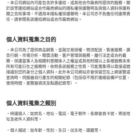
・本公司網站內可能包含許多連結、或其他合作廠商所提供的服務，關
於該等連結網站或合作廠商網站的隱私權保護聲明及與個人資料保護有
關之告知事項，不適用本隱私權保護聲明，本公司亦不負擔任何連帶責
任，請參閱各該連結網站或合作廠商網站。
個人資料蒐集之目的
・本公司為了提供商品銷售、金融交易授權、物流配送、售後服務、廣
告行銷、市場分析、贈獎活動、客戶管理與服務、履行法定或合約義
務、保護當事人及相關利害關係人之權益或其他附隨以上各樣服務未來
所有可能衍生之服務時，依照各該服務之性質，可能蒐集得以直接或間
接識別您的身分之個人資料。此外本公司網站亦會保留您在上網瀏覽或
查詢時，伺服器自行產生的相關紀錄（包括但不限於連線設備IP位置、
使用時間、瀏覽器資訊及點選紀錄等）。
個人資料蒐集之類別
・辨識個人：如姓名、地址、電話、電子郵件、各類會員卡號、寄送地
址及收件人資料等。
・個人描述：如年齡、性別、生日、出生地、國籍等。