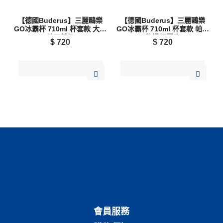
【德國Buderus】三麗鷗樂
【德國Buderus】三麗鷗樂
GO冰霸杯 710ml 杯套款 大眼
GO冰霸杯 710ml 杯套款 帕洽
蛙露營趣
狗滑板冒險
$
720
$
720
會員服務