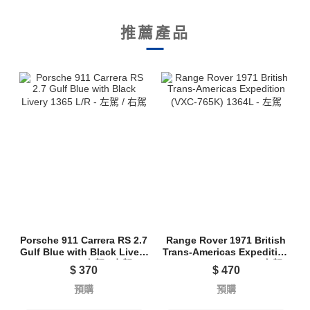
推薦產品
Porsche 911 Carrera RS 2.7
Range Rover 1971 British
Gulf Blue with Black Livery
Trans-Americas Expedition
1365 L/R - 左駕 / 右駕
(VXC-765K) 1364L - 左駕
$
370
$
470
預購
預購