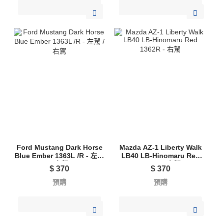
Ford Mustang Dark Horse
Mazda AZ-1 Liberty Walk
Blue Ember 1363L /R - 左駕
LB40 LB-Hinomaru Red
/ 右駕
1362R - 右駕
$
370
$
370
預購
預購