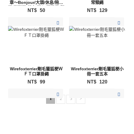
章～Bonjour/大頭/休息/陪我
常頸繩
玩/甜甜圈/超人/開心/預備備/麵
NT$
50
NT$
129
包師傅
加入購物清單
加入購物清單
Wirefoxterrier剛毛獵狐梗Ｗ
Wirefoxterrier剛毛獵狐梗小
ＦＴ口罩掛繩
冊一套五本
NT$
99
NT$
120
加入購物清單
加入購物清單
1
2
3
>