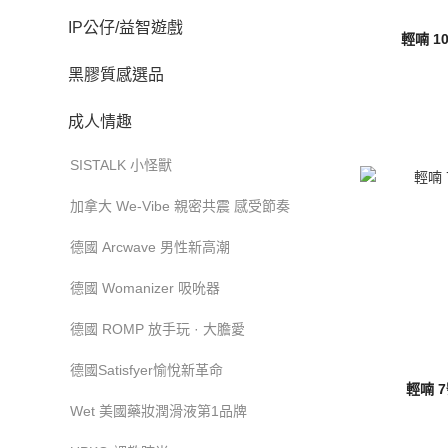
IP公仔/益智遊戲
輕喃 
黑膠質感選品
成人情趣
SISTALK 小怪獸
加拿大 We-Vibe 親密共震 感受節奏
德國 Arcwave 男性新高潮
德國 Womanizer 吸吮器
德國 ROMP 放手玩 · 大膽愛
德國Satisfyer愉悅新革命
輕喃 
Wet 美國藥妝潤滑液第1品牌