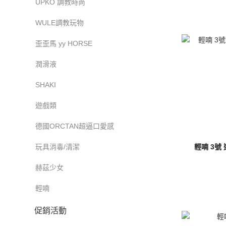
UPKO 調教時尚
WULE調教玩物
歪歪馬 yy HORSE
潤滑液
SHAKI
遊戲類
德國ORCTAN超逼口愛感
玩具消毒/清潔
輕喃 3號
赫茲少女
輕喃
促銷活動