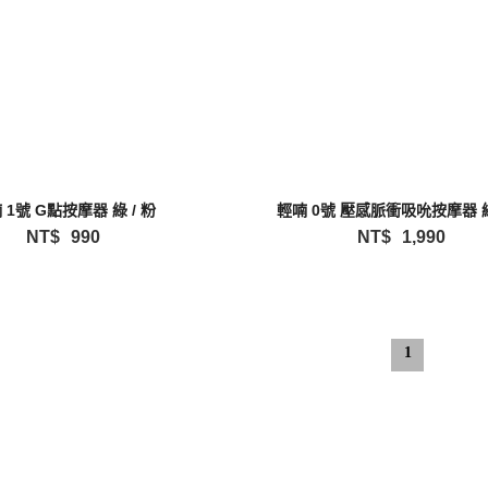
 1號 G點按摩器 綠 / 粉
輕喃 0號 壓感脈衝吸吮按摩器 綠
NT$
990
NT$
1,990
1