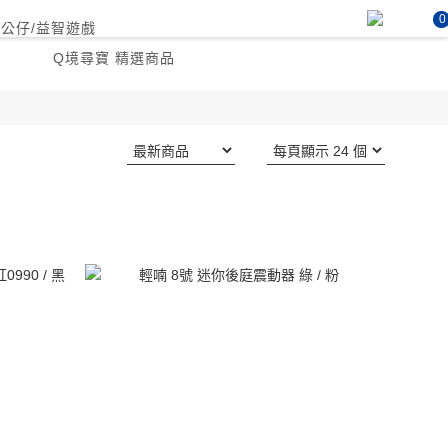
0
P公仔/益智遊戲
Q境尋寶 精選商品