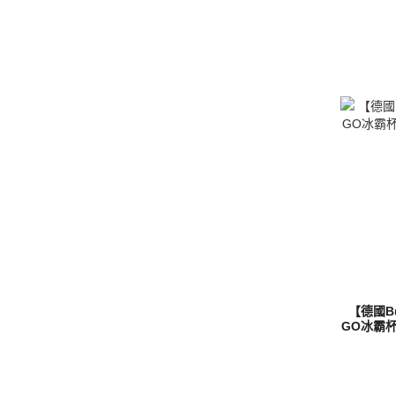
【德國B
GO冰霸杯