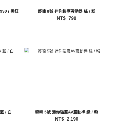
90 / 黑紅
輕喃 8號 迷你後庭震動器 綠 / 粉
NT$
790
輕喃 6號 遙控穿戴式按摩器 粉 / 藍 / 白
輕喃 5號 迷你強震AV震動棒 綠 / 粉
NT$
2,190