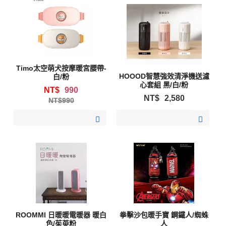
Timo太空萌犬按摩暖宮腰帶-
HOOOD智慧強效清淨機送濾
白/粉
心套組 黑/白/粉
NT$
990
NT$
2,580
990
加入購物清單
加入購物清單
ROOMMI 日暖暖電暖器 暖白
拳擊沙包暖手寶 鋼鐵人/蜘蛛
色/茱萸粉
人