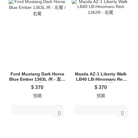
Ford Mustang Dark Horse
Mazda AZ-1 Liberty Walk
Blue Ember 1363L /R - 左駕
LB40 LB-Hinomaru Red
/ 右駕
1362R - 右駕
$
370
$
370
預購
預購