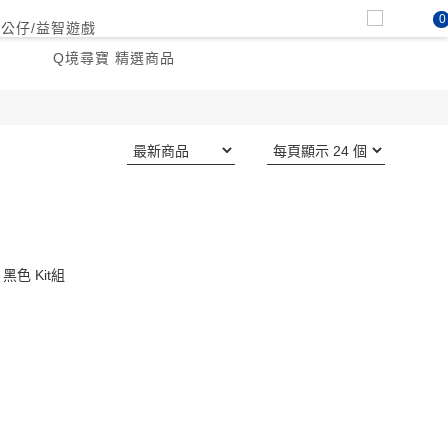
0
P公仔/益智遊戲
Q境尋寶 精選商品