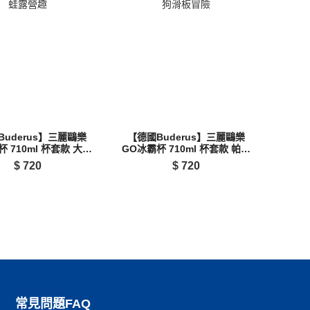
Buderus】三麗鷗樂
【德國Buderus】三麗鷗樂
 710ml 杯套款 大眼
GO冰霸杯 710ml 杯套款 帕洽
蛙露營趣
狗滑板冒險
$
720
$
720
常見問題FAQ