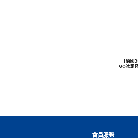
【德國B
GO冰霸杯
會員服務