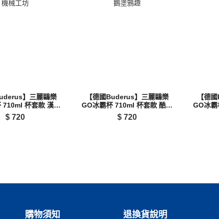
uderus】三麗鷗樂
【德國Buderus】三麗鷗樂
【德國
 710ml 杯套款 漢頓
GO冰霸杯 710ml 杯套款 酷企
GO冰霸杯
機械工坊
鵝塗鴉趣
$
720
$
720
購物須知
退換貨說明