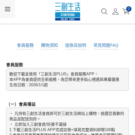
0
會員服務
購物須知
退換貨說明
常見問題FAQ
會員服務
歡迎下載並使用「三創生活PLUS」會員服務APP，
本APP為會員提供全新服務，為您帶來更多貼心禮遇與專屬優惠
生效日期：2026/1/1起
（ㄧ）會員權益
・ 凡持有三創生活會員即可於三創生活網站上購物，挑選您喜歡的
商品並配送到府。
・ 立即加入三創會員!好康不漏接
1.下載三創生活PLUS APP完成註冊+填寫完整資料即贈100點