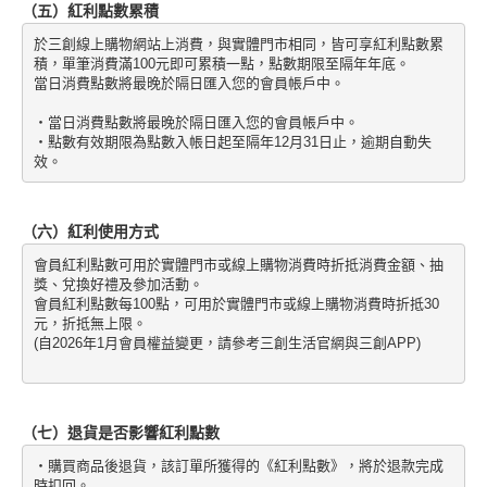
（五）紅利點數累積
於三創線上購物網站上消費，與實體門市相同，皆可享紅利點數累
積，單筆消費滿100元即可累積一點，點數期限至隔年年底。
當日消費點數將最晚於隔日匯入您的會員帳戶中。
・當日消費點數將最晚於隔日匯入您的會員帳戶中。
・點數有效期限為點數入帳日起至隔年12月31日止，逾期自動失
效。
（六）紅利使用方式
會員紅利點數可用於實體門市或線上購物消費時折抵消費金額、抽
獎、兌換好禮及參加活動。
會員紅利點數每100點，可用於實體門市或線上購物消費時折抵30
元，折抵無上限。
(自2026年1月會員權益變更，請參考三創生活官網與三創APP)
（七）退貨是否影響紅利點數
・購買商品後退貨，該訂單所獲得的《紅利點數》，將於退款完成
時扣回。