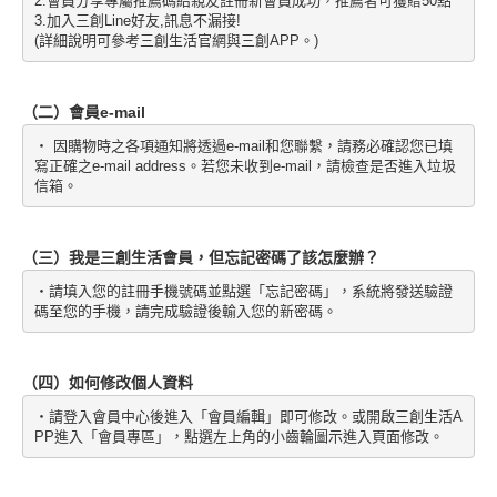
2.會員分享專屬推薦碼給親友註冊新會員成功，推薦者可獲贈50點
3.加入三創Line好友,訊息不漏接!
(詳細說明可參考三創生活官網與三創APP。)
（二）會員e-mail
・ 因購物時之各項通知將透過e-mail和您聯繫，請務必確認您已填
寫正確之e-mail address。若您未收到e-mail，請檢查是否進入垃圾
信箱。
（三）我是三創生活會員，但忘記密碼了該怎麼辦？
・請填入您的註冊手機號碼並點選「忘記密碼」，系統將發送驗證
碼至您的手機，請完成驗證後輸入您的新密碼。
（四）如何修改個人資料
・請登入會員中心後進入「會員編輯」即可修改。或開啟三創生活A
PP進入「會員專區」，點選左上角的小齒輪圖示進入頁面修改。