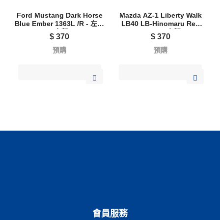
Ford Mustang Dark Horse
Mazda AZ-1 Liberty Walk
Blue Ember 1363L /R - 左駕
LB40 LB-Hinomaru Red
/ 右駕
1362R - 右駕
$
370
$
370
預購
預購
會員服務