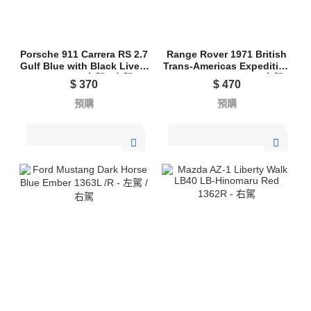
Porsche 911 Carrera RS 2.7
Range Rover 1971 British
Gulf Blue with Black Livery
Trans-Americas Expedition
1365 L/R - 左駕 / 右駕
(VXC-765K) 1364L - 左駕
$
370
$
470
預購
預購