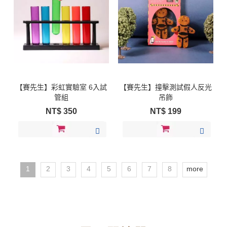
【賽先生】彩虹實驗室 6入試
【賽先生】撞擊測試假人反光
管組
吊飾
NT$
350
NT$
199
1
2
3
4
5
6
7
8
more