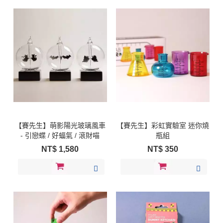
【賽先生】萌影陽光玻璃風車
【賽先生】彩虹實驗室 迷你燒
- 引戀蝶 / 好蝠氣 / 滾財喵
瓶組
NT$
1,580
NT$
350