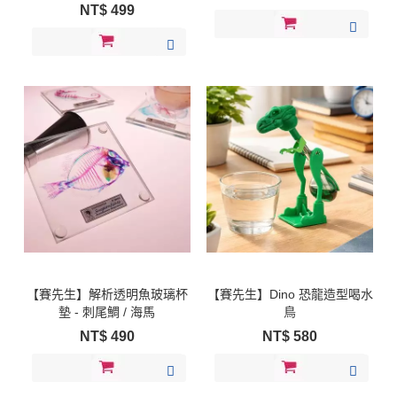
黑色 / 曜石黑 / 暮山紫
NT$
499
【賽先生】解析透明魚玻璃杯
【賽先生】Dino 恐龍造型喝水
墊 - 刺尾鯛 / 海馬
鳥
NT$
490
NT$
580