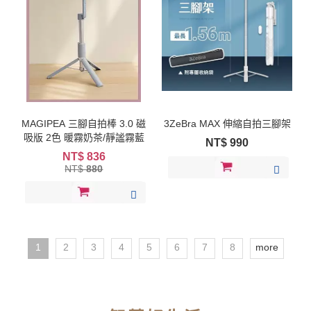
MAGIPEA 三腳自拍棒 3.0 磁
3ZeBra MAX 伸縮自拍三腳架
吸版 2色 暖霧奶茶/靜謐霧藍
NT$
990
NT$
836
NT$
880
1
2
3
4
5
6
7
8
more