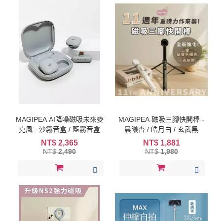
MAGIPEA AI降噪磁吸未來麥
MAGIPEA 磁吸三腳快開棒 -
克風 - 沙霧音盒 / 藍霧音盒
晨曦杏 / 皓月白 / 玄武黑
NT$
2,365
NT$
1,881
NT$
2,490
NT$
1,980